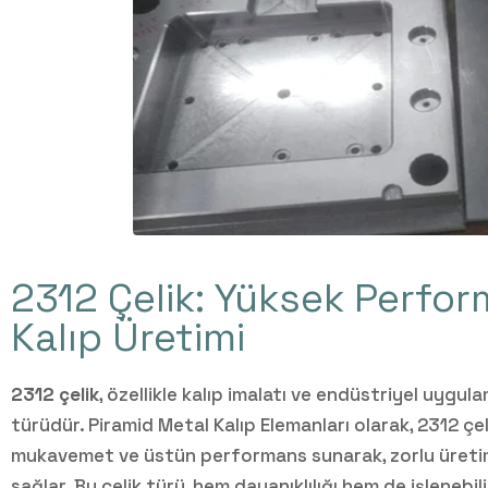
2312 Çelik: Yüksek Perfor
Kalıp Üretimi
2312 çelik
, özellikle kalıp imalatı ve endüstriyel uygula
türüdür. Piramid Metal Kalıp Elemanları olarak, 2312 çel
mukavemet ve üstün performans sunarak, zorlu üreti
sağlar. Bu çelik türü, hem dayanıklılığı hem de işlenebil