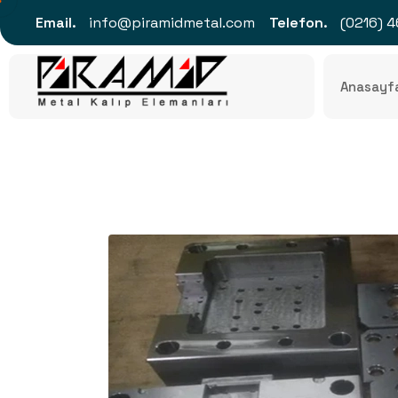
Email.
info@piramidmetal.com
Telefon.
(0216) 4
Anasayf